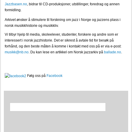
Jazzbasen.no
, bidrar til CD-produksjoner, utstillinger, foredrag og annen
turning-pages-jazz-in-norway-vol-4-1960-1970
formidling.
JAZZBASEN.NO
Arkivet ønsker å stimulere til forskning om jazz i Norge og jazzens plass i
norsk musikkhistorie og musikkliv.
Johs Bergh
Vi tilbyr hjelp til media, skoleelever, studenter, forskere og andre som er
interessert i norsk jazzhistorie. Det er sikrest å avtale tid for besøk på
JAZZ I NORGE
forhånd, og den beste måten å komme i kontakt med oss på er via e-post:
musikk@nb.no
. Du kan lese en artikkel om Norsk jazzarkiv på
ballade.no
.
Jazz 1920-1940
Jazz 1940-1950
Følg oss på
Facebook
Jazz 1950-1960
Jazz 1960-1970
Jazz etter 1960
BIOGRAFIER
GALLERI