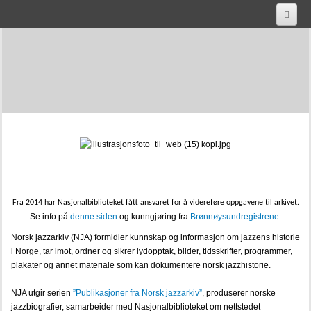
HJEM
AKTUELT
OM OSS
SAMLINGENE
PUBLIKASJONER
HISTORISK LYD
Fra 2014 har Nasjonalbiblioteket fått ansvaret for å videreføre oppgavene til arkivet.
Jazz, hot & swing, Jazz in Norway vol 1: 1920 - 1940
Se info på
denne siden
og kunngjøring fra
Brønnøysundregistrene
.
Norsk jazzarkiv (NJA) formidler kunnskap og informasjon om jazzens historie
footprints-jazz-in-norway-vol-5-1970-1980
i Norge, tar imot, ordner og sikrer lydopptak, bilder, tidsskrifter, programmer,
plakater og annet materiale som kan dokumentere norsk jazzhistorie.
cool-klover-dixie-jazz-in-norway-vol-3-1950-1960
NJA utgir serien
”Publikasjoner fra Norsk jazzarkiv”
, produserer norske
sigarett-stomp-jazz-in-norway-vol-2-1940-1950
jazzbiografier, samarbeider med Nasjonalbiblioteket om nettstedet