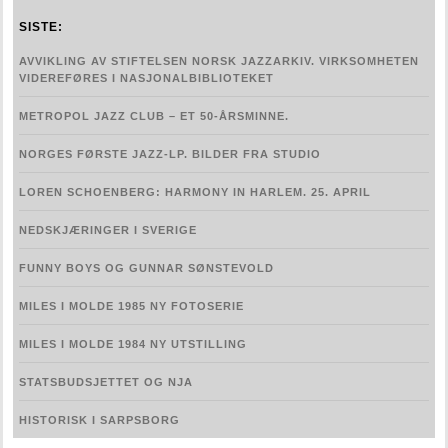
FORSKNING
SISTE:
AVVIKLING AV STIFTELSEN NORSK JAZZARKIV. VIRKSOMHETEN
LENKER
VIDEREFØRES I NASJONALBIBLIOTEKET
KONTAKT OSS
METROPOL JAZZ CLUB – ET 50-ÅRSMINNE.
ENGLISH
NORGES FØRSTE JAZZ-LP. BILDER FRA STUDIO
LOREN SCHOENBERG: HARMONY IN HARLEM. 25. APRIL
NEDSKJÆRINGER I SVERIGE
FUNNY BOYS OG GUNNAR SØNSTEVOLD
MILES I MOLDE 1985 NY FOTOSERIE
MILES I MOLDE 1984 NY UTSTILLING
STATSBUDSJETTET OG NJA
HISTORISK I SARPSBORG