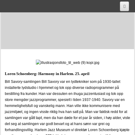
HJEM
AKTUELT
OM OSS
SAMLINGENE
PUBLIKASJONER
Loren Schoenberg: Harmony in Harlem. 25. april
HISTORISK LYD
Bill Savory-samlingen Bill Savory var en lydtekniker som på 1930-tallet
installerte lydstudio i hjemmet og tok opp diverse radioprogrammer på
Jazz, hot & swing, Jazz in Norway vol 1: 1920 - 1940
bestilling fra kunder. Han var dessuten en ihuga jazzentusiast og tok opp
store mengder jazzprogrammer, spesielt i tiden 1937-1940. Savory var en
footprints-jazz-in-norway-vol-5-1970-1980
hemmelighetsfull og vanskelig mann. Han ville ikke kommunisere med
jazzmiljøet, og ingen visste riktig hva han satt på. Man var faktisk redd for at
cool-klover-dixie-jazz-in-norway-vol-3-1950-1960
samlingen var gått tapt, men da han døde for et par år siden, i høy alder, viste
det seg at samlingen var godt bevart og at hans sønn var grei og
forhandlingsvillig. Harlem Jazz Museum v/ direktør Loren Schoenberg kjøpte
sigarett-stomp-jazz-in-norway-vol-2-1940-1950