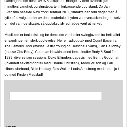
samlingen som besto av 975 lakkplater, mange av dem av inntil tjue
minutters varighet, og størsteparten i forbausende god stand. Da Jan
turning-pages-jazz-in-norway-vol-4-1960-1970
Evensmo besøkte New York i februar 2011, tilbrakte han fem dager med å
lytte på utvalgte deler av dette materialet. Lyden var overraskende god, selv
JAZZBASEN.NO
om det var noe slitasje, så opptaksutstyret hadde vært utmerket.
Johs Bergh
Musikken er fantastisk, og for dem som verdsetter swingjazzen fra trettitallet
er samlingen en sterk opplevelse. Her er radiopptak med Count Basie fra
JAZZ I NORGE
The Famous Door (masse Lester Young og Herschel Evans), Cab Calloway
(masse Chu Berry), Coleman Hawkins med fem minutter Body & Soul fra
Jazz 1920-1940
1939, diverse jam sessions, Duke Ellington, dagevis med Benny Goodman
(inkludert sekstett-opptak med Charlie Christian), Teddy Wilson og Earl
Jazz 1940-1950
Hines’ storband, Billie Holiday, Fats Waller, Louis Armstrong med mere, ja til
og med Kirsten Flagstad!
Jazz 1950-1960
Jazz 1960-1970
Jazz etter 1960
BIOGRAFIER
GALLERI