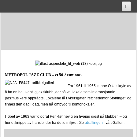
HJEM
AKTUELT
OM OSS
SAMLINGENE
PUBLIKASJONER
METROPOL JAZZ CLUB – et 50-årsminne.
HISTORISK LYD
Fra 1961 til 1965 kunne Oslo skryte av
å ha en helukentlig jazzklubb, der så vel lokale som internasjonale
Jazz, hot & swing, Jazz in Norway vol 1: 1920 - 1940
jazzmusikere opptrådte. Lokalene lå i Akersgaten rett nedenfor Stortinget, og
finnes den dag i dag, men nå ombygd til kontorlokaler.
footprints-jazz-in-norway-vol-5-1970-1980
I løpet av 1963 var fotograf Per Rønnevig en hyppig gjest på klubben – og
cool-klover-dixie-jazz-in-norway-vol-3-1950-1960
her et knippe av hans bilder fra dette miljøet. Se
utstillingen
i vårt Galleri.
sigarett-stomp-jazz-in-norway-vol-2-1940-1950