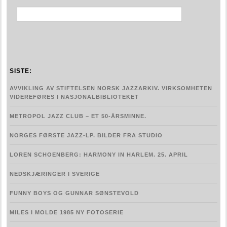
turning-pages-jazz-in-norway-vol-4-1960-1970
JAZZBASEN.NO
Johs Bergh
SISTE:
JAZZ I NORGE
AVVIKLING AV STIFTELSEN NORSK JAZZARKIV. VIRKSOMHETEN
Jazz 1920-1940
VIDEREFØRES I NASJONALBIBLIOTEKET
Jazz 1940-1950
METROPOL JAZZ CLUB – ET 50-ÅRSMINNE.
NORGES FØRSTE JAZZ-LP. BILDER FRA STUDIO
Jazz 1950-1960
LOREN SCHOENBERG: HARMONY IN HARLEM. 25. APRIL
Jazz 1960-1970
NEDSKJÆRINGER I SVERIGE
Jazz etter 1960
FUNNY BOYS OG GUNNAR SØNSTEVOLD
BIOGRAFIER
MILES I MOLDE 1985 NY FOTOSERIE
GALLERI